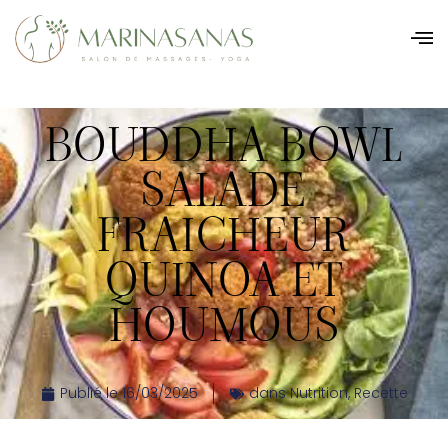
BOUDDHA BOWL
SALADE
FRAICHEUR
QUINOA ET
HOUMOUS
Publié le
16/03/2025
dans
Nutrition
,
Recette