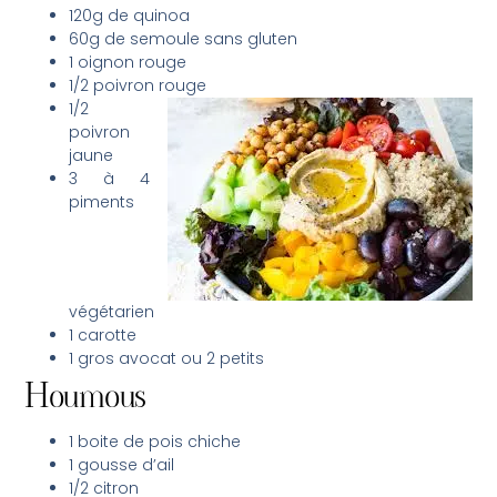
120g de quinoa
60g de semoule sans gluten
1 oignon rouge
1/2 poivron rouge
1/2
poivron
jaune
3 à 4
piments
végétarien
1 carotte
1 gros avocat ou 2 petits
Houmous
1 boite de pois chiche
1 gousse d’ail
1/2 citron