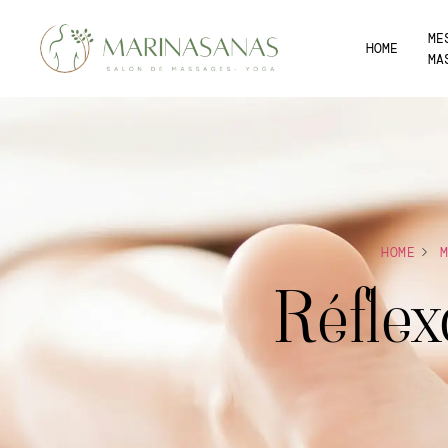
ME
HOME
MA
HOME
Réflex