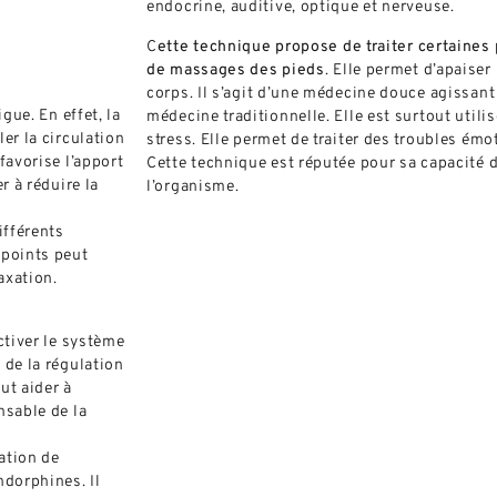
endocrine, auditive, optique et nerveuse.
C
ette technique propose de traiter certaines 
de
massages
des pieds
. Elle permet d’apaiser 
corps. Il s’agit d’une médecine douce agissan
gue. En effet, la
médecine traditionnelle. Elle est surtout utili
er la circulation
stress. Elle permet de traiter des troubles émo
favorise l’apport
Cette technique est réputée pour sa capacité d
r à réduire la
l’organisme.
ifférents
 points peut
axation.
ctiver le système
 de la régulation
ut aider à
nsable de la
ration de
ndorphines. Il