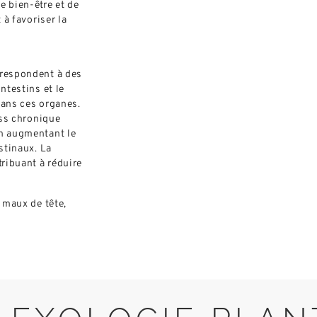
e bien-être et de
 à favoriser la
rrespondent à des
ntestins et le
 dans ces organes.
ess chronique
en augmentant le
stinaux. La
tribuant à réduire
s maux de tête,