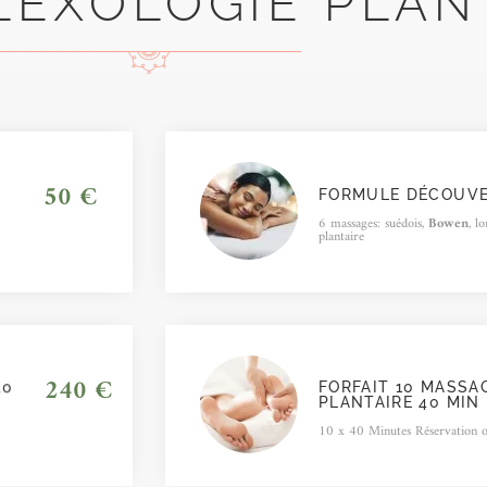
LEXOLOGIE PLAN
50 €
FORMULE DÉCOUVE
6 massages: suédois,
Bowen
, l
plantaire
240 €
40
FORFAIT 10 MASSA
PLANTAIRE 40 MIN
10 x 40 Minutes Réservation o