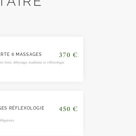
TAIRE
370 €
RTE 6 MASSAGES
omi lomi, abhyanga, madinina et réflexologie
450 €
GES RÉFLEXOLOGIE
bligatoire