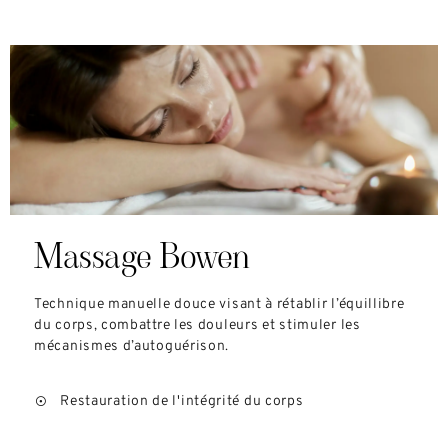
Massage Bowen
Technique manuelle douce visant à rétablir l’équillibre
du corps, combattre les douleurs et stimuler les
mécanismes d’autoguérison.
Restauration de l'intégrité du corps