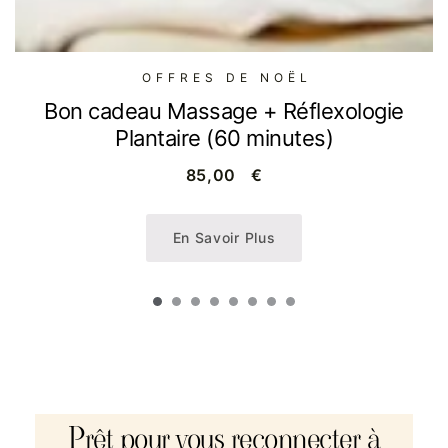
OFFRES DE NOËL
Bon cadeau Massage + Réflexologie
Plantaire (60 minutes)
85,00
€
En Savoir Plus
Prêt pour vous reconnecter à