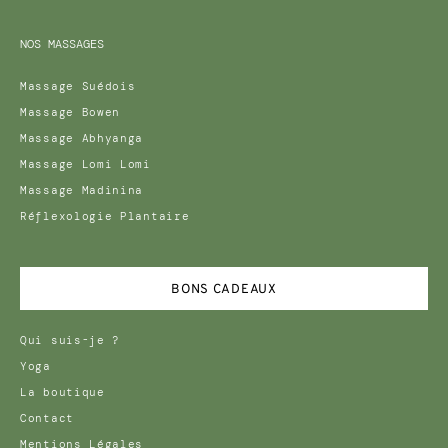
NOS MASSAGES
Massage Suédois
Massage Bowen
Massage Abhyanga
Massage Lomi Lomi
Massage Madinina
Réflexologie Plantaire
BONS CADEAUX
Qui suis-je ?
Yoga
La boutique
Contact
Mentions Légales