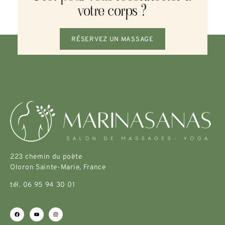
votre corps ?
RÉSERVEZ UN MASSAGE
223 chemin du poète
Oloron Sainte-Marie, France
tél. 06 95 94 30 01