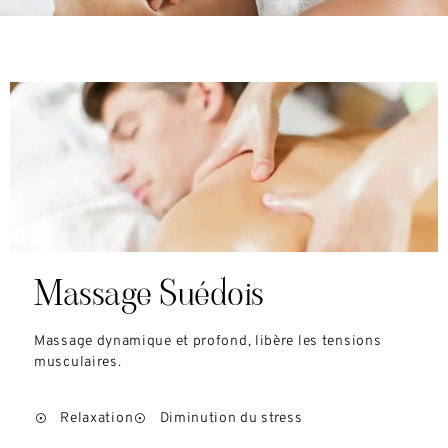
Massage Suédois
Massage dynamique et profond, libère les tensions
musculaires.
Relaxation
Diminution du stress