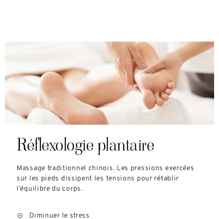
Réflexologie plantaire
Massage traditionnel chinois. Les pressions exercées
sur les pieds dissipent les tensions pour rétablir
l’équilibre du corps.
Diminuer le stress