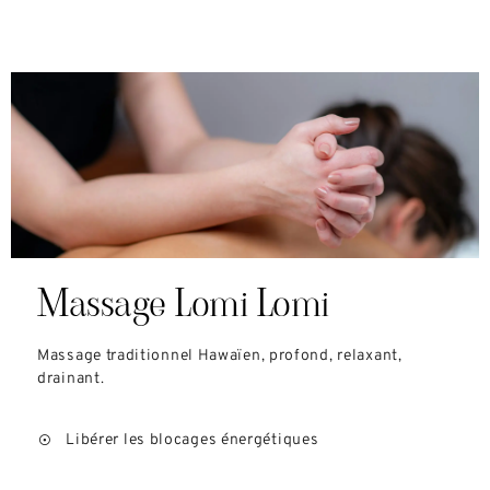
Massage Lomi Lomi
Massage traditionnel Hawaïen, profond, relaxant,
drainant.
Libérer les blocages énergétiques