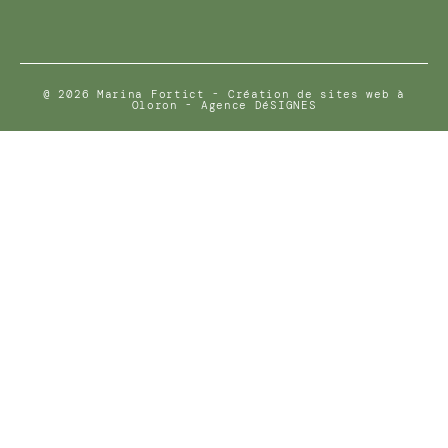
@ 2026 Marina Fortict -
Création de sites web à
Oloron - Agence DéSIGNES