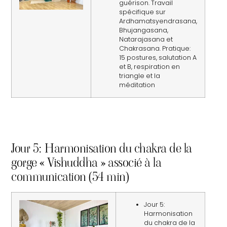
guérison. Travail
spécifique sur
Ardhamatsyendrasana,
Bhujangasana,
Natarajasana et
Chakrasana. Pratique:
15 postures, salutation A
et B, respiration en
triangle et la
méditation
Jour 5: Harmonisation du chakra de la
gorge « Vishuddha » associé à la
communication (54 min)
Jour 5:
Harmonisation
du chakra de la