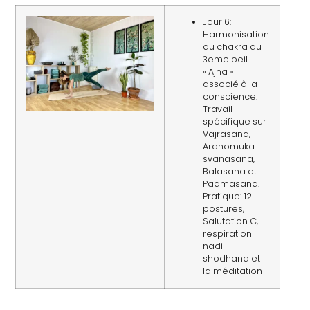
Jour 6:
Harmonisation
du chakra du
3eme oeil
« Ajna »
associé à la
conscience.
Travail
spécifique sur
Vajrasana,
Ardhomuka
svanasana,
Balasana et
Padmasana.
Pratique: 12
postures,
Salutation C,
respiration
nadi
shodhana et
la méditation