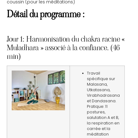
coussin (pour les méditations)
Détail du programme :
Jour 1: Harmonisation du chakra racine «
Muladhara » associé à la confiance. (46
min)
Travail
spécifique sur
Malasana,
Utkatasana,
Virabhadrasana
et Dandasana.
Pratique: 11
postures,
salutation A et B,
la respiration en
carrée et la
méditation