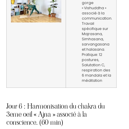
gorge
« Vishuddha »
associé à la
communication.
Travail
spécifique sur
Majrasana,
Simhasana,
sarvangasana
et halasana.
Pratique: 12
postures,
Salutation C,
respiration des
6 mandala et la
méditation
Jour 6 : Harmonisation du chakra du
3eme oeil « Ajna » associé à la
conscience.
(60 min)