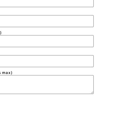
)
s max)