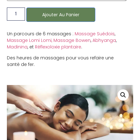
Ajouter Au Panier
Un parcours de 6 massages :
Massage Suédois
,
Massage Lomi Lomi,
Massage Bowen
,
Abhyanga
,
Madinina
, et
Réflexoloxie plantaire
.
Des heures de massages pour vous refaire une
santé de fer.