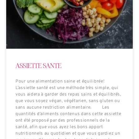
ASSIETTE SANTE
Pour une alimentation saine et équilibrée!
L’assiette santé est une méthode très simple, qui
vous aidera à garder des repas sains et équilibrés,
que vous soyez végan, végétarien, sans gluten ou
sans aucune restriction alimentaire. Les
quantités d’aliments contenus dans cette assiette
ont été proposé par des professionnels de la
santé, afin que vous ayez les bons apport
nutritionnels au quotidien et que vous gardiez un