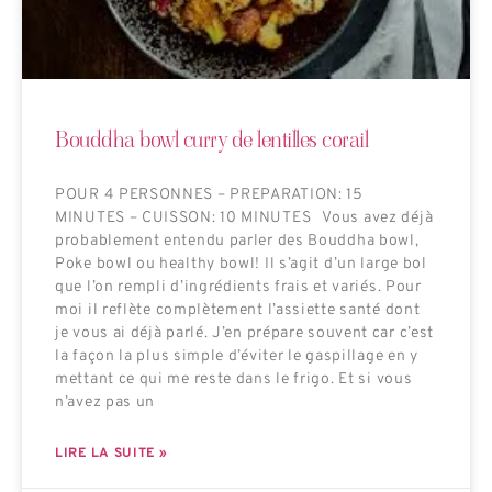
Bouddha bowl curry de lentilles corail
POUR 4 PERSONNES – PREPARATION: 15
MINUTES – CUISSON: 10 MINUTES Vous avez déjà
probablement entendu parler des Bouddha bowl,
Poke bowl ou healthy bowl! Il s’agit d’un large bol
que l’on rempli d’ingrédients frais et variés. Pour
moi il reflète complètement l’assiette santé dont
je vous ai déjà parlé. J’en prépare souvent car c’est
la façon la plus simple d’éviter le gaspillage en y
mettant ce qui me reste dans le frigo. Et si vous
n’avez pas un
LIRE LA SUITE »