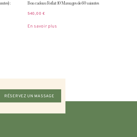
utes) :
Bon cadeau Forfait 10 Massages de 60 minutes
540,00
€
En savoir plus
RÉSERVEZ UN MASSAGE